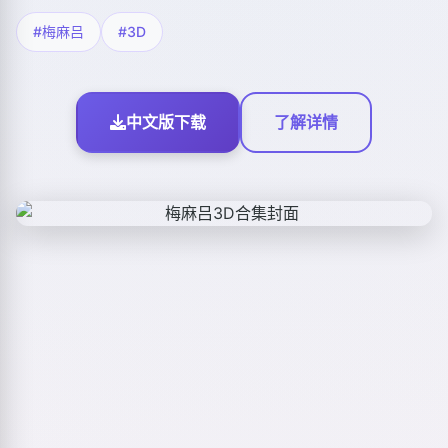
#梅麻吕
#3D
中文版下载
了解详情