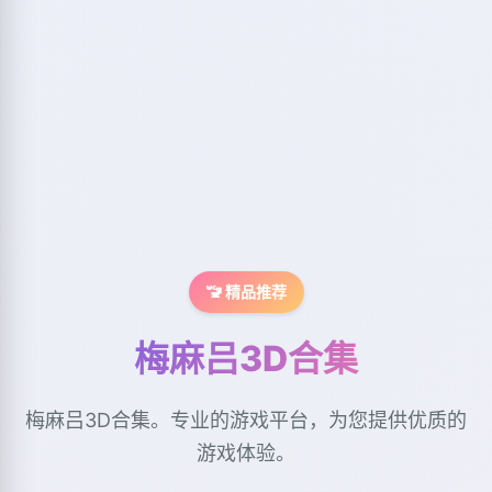
🚾 精品推荐
梅麻吕3D合集
梅麻吕3D合集。专业的游戏平台，为您提供优质的
游戏体验。