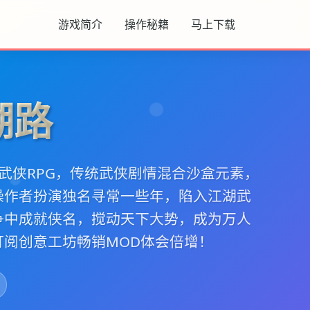
游戏简介
操作秘籍
马上下载
湖路
武侠RPG，传统武侠剧情混合沙盒元素，
操作者扮演独名寻常一些年，陷入江湖武
争中成就侠名，搅动天下大势，成为万人
订阅创意工坊畅销MOD体会倍增！