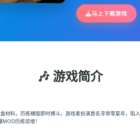
马上下载游戏
🎶 游戏简介
合沙盒材料，历练横版即时搏斗。游戏者扮演首名寻常零星年，陷
爆MOD历练倍增！