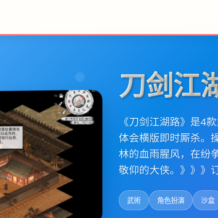
刀剑江
《刀剑江湖路》是4款
体会横版即时厮杀。
林的血雨腥风，在纷
敬仰的大侠。》》》
武術
角色扮演
沙盒