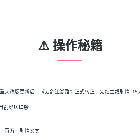
⚠️ 操作秘籍
3个重大改版更新后，《刀剑江湖路》正式转正，完结主线剧情（5
，目前经历肆般
图，百万＋剧情文案