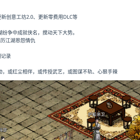
创意工坊2.0、更新零费用DLC等
湖纷争中成就侠名，搅动天下大势。
经历江湖恩怨情仇
湖记录
动，或红尘相伴，或传授武艺，或图谋不轨、心狠手辣