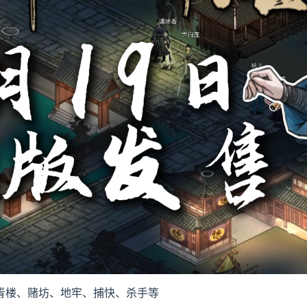
青楼、赌坊、地牢、捕快、杀手等