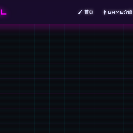
EL
🖌️ 首页
🚺 GAME介绍