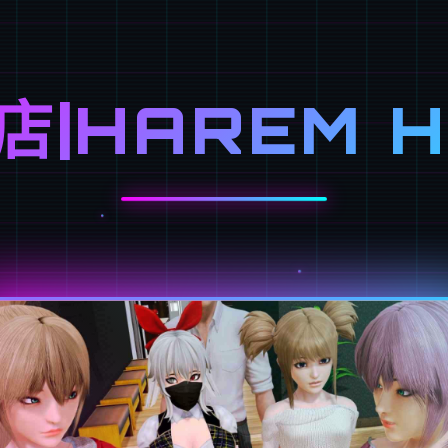
店|HAREM H