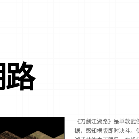
湖路
《刀剑江湖路》是单款武侠
据，感知横版即时决斗。