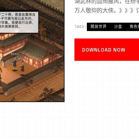
湖武林的血雨腥风，在纷
万人敬仰的大侠。》》》
TAGS:
開放世界
沙盒
角色
DOWNLOAD NOW