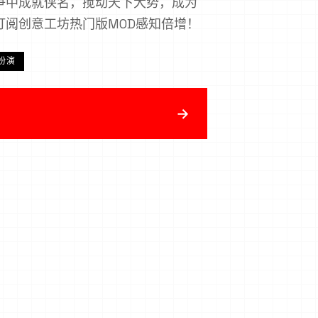
争中成就侠名，搅动天下大势，成为
订阅创意工坊热门版MOD感知倍增！
扮演
→