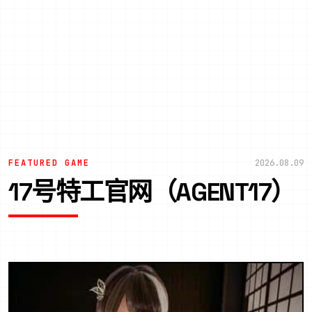
FEATURED GAME
2026.08.09
17号特工官网（AGENT17）