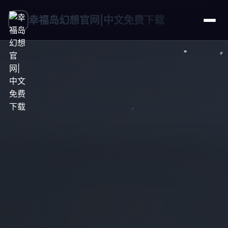
幸福岛幻想官网|中文免费下载