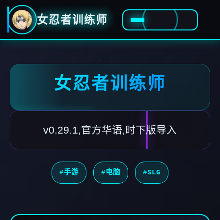
女忍者训练师
女忍者训练师
v0.29.1,官方华语,时下版导入
#手游
#电脑
#SLG