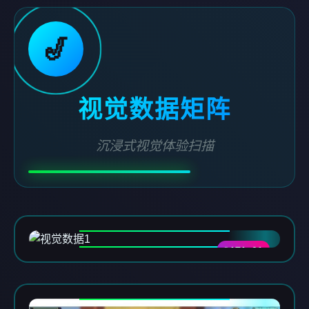
🎷
视觉数据矩阵
沉浸式视觉体验扫描
DATA-01