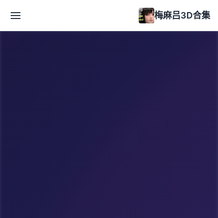
梅麻吕3D合集