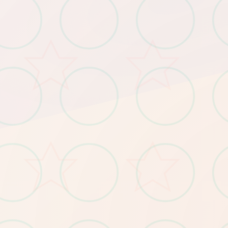
(1)重要更新！程序追加所有程单手鼠标操控
v4.0.13更新
(2)调整绝大部分小程序的「跳过Skip
人物移动：鼠标右键点击
选单/进出：鼠标左键点击
按钮互动：鼠标左键点击
(4)修復鼠标操控人物移动部分设备会出
(3)修復开启背包有时会导致白屏的Bug