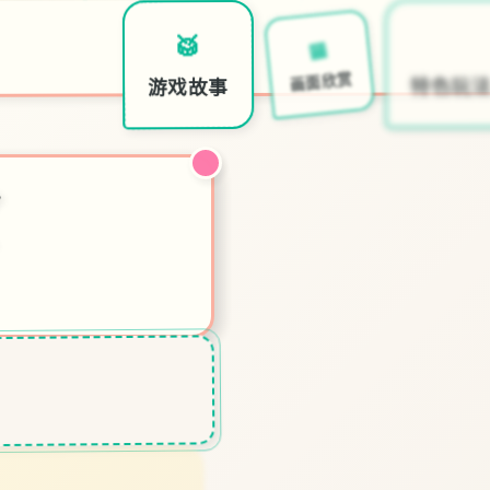
🔍
🏧
🥁
特色玩
画面欣赏
游戏故事
X