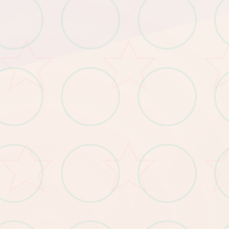
功能。
」按钮，于程序进入前即可点击跳过。
现人物闪烁的Bug。
。