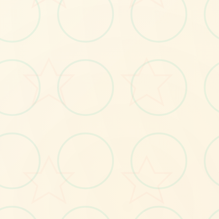
🛏️
No.1