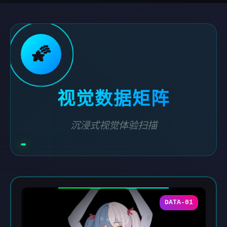
🌠
视觉数据矩阵
沉浸式视觉体验扫描
DATA-01