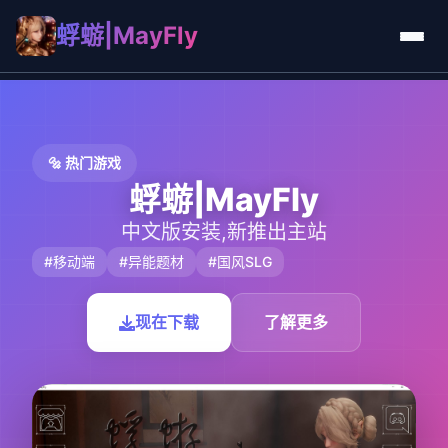
蜉蝣|MayFly
🔩 热门游戏
蜉蝣|MayFly
中文版安装,新推出主站
#移动端
#异能题材
#国风SLG
现在下载
了解更多