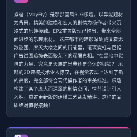
蜉蝣（MayFly）是那部国风SLG乐趣，以异能题材
为背景，精美的建模和宏大的剧情为操作者带来沉
浸式的乐趣接触。EP2重置版现已推出，带来全部
面进步的乐趣素材。 这座都市的暗影深处藏匿着无
数谜团。摩天大楼之间的街巷里，璀璨霓虹与巨幅
广告试图遮掩表面繁荣下的深层真相。"在黑暗中觉
醒的力量，究竟是天赐的恩典还是命运的枷锁？ 乐
趣的3D建模技术令人惊叹，在视觉表现上达到了新
的高度，完全部符合现代操作者的审美标准。乐趣
构建了某个庞大而深邃的剧情空间，情节设计引人
入胜。重置更新版的建模工艺益发精湛，这样的品
质绝对值得接触！