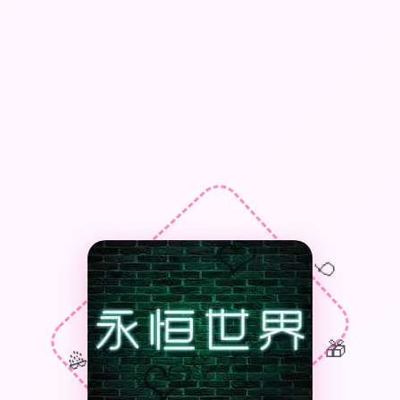
🎈
🎁
🎊