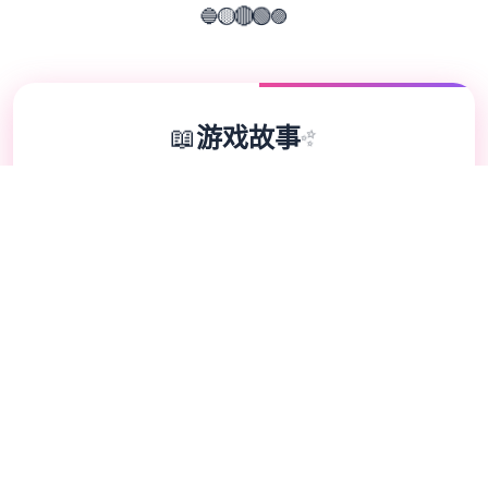
🔵
🟣
🟢
🟡
🔴
📖
游戏故事
✨
《用催眠APP洗脑高傲大小姐2》是火爆SLG
的续作，困难者通过策略性选择影响角色关
系。本次更新扩展了校园场景的交互逻辑，新
增的“社团活动”事件链解锁隐藏剧情。动态演
出采用Spine2D技术，表情变化与肢体动作细
腻度提升40%-催眠APP2。