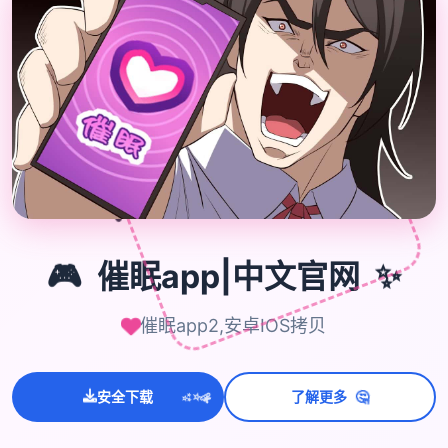

🎮
🎮
催眠app|中文官网
✨
催眠app2,安卓IOS拷贝
💫
🤔
✨
安全下载
了解更多
⭐