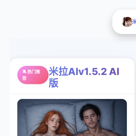
米
米拉AIv1.5.2 AI
🔕 热门推
荐
版