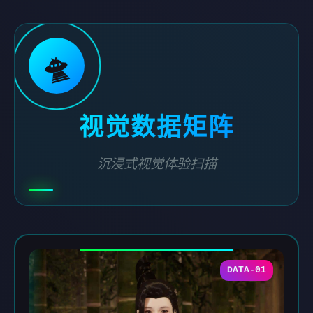
🛸
视觉数据矩阵
沉浸式视觉体验扫描
DATA-01