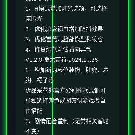
1、H模式增加灯光选项，可选择
氛围光
2、优化第壹视角增加防抖效果
3、优化崔莺儿脸部模型和妆容
4、修复绯燕斗法看向异常
V1.2.0 重大更新-2024.10.25
1、增加新的部位装扮，肚兜、裹
胸、裙子等
极品采花郎官方分别种款式都可
单独选择颜色或图案供游戏者自
由搭配
2、剧情配音重制（无常相关暂时
不变）