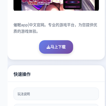
催眠app|中文官网。专业的游戏平台，为您提供优
质的游戏体验。
马上下载
快速操作
玩法说明