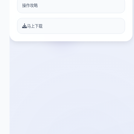
操作攻略
马上下载