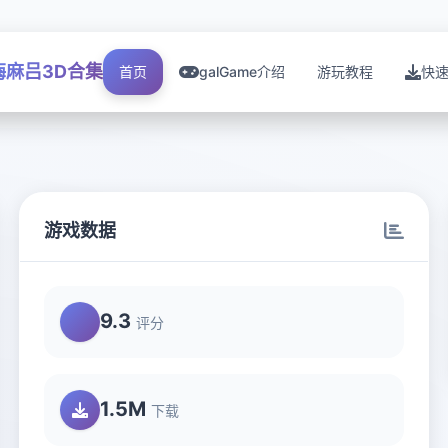
梅麻吕3D合集
首页
galGame介绍
游玩教程
快
游戏数据
9.3
评分
1.5M
下载