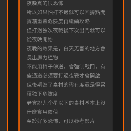
夜晚真的很恐怖
所以如果怕打不過就可以回據點開
寶箱重置危險度再繼續攻略
但打過独次夜戰後下次出門就可以
從夜晚開始
夜晚的效果是，白天无害的地方會
長出魔力植物
不能用椅子傳送，會強制戰鬥，有
些通道必須要打過夜戰才會開啟
但後期為了素材的稀有度還是得累
積独下危險度
老實說九个星以下的素材基本上沒
什麼實用價值
至於好多恐怖，可以參考影片