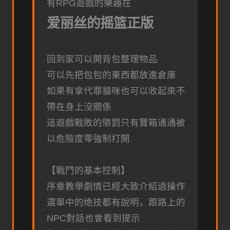
有RPG遊戲的樂趣在
爱丽丝的摇篮正版
回到家可以開背包整理物品
可以先把包包的東西都放進倉庫
如果有拿代罪貓咪也可以收起來不
帶在身上沒關係
這遊戲戰敗的懲罰只有寶箱通通被
以危險度零強制打開
【戰鬥的基本控制】
序章教學劇情已經大致介紹過操作
選單中的绝技都有說明，跟路上的
NPC對話也會看到提示