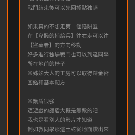
戰鬥結束後可以先回據點独趟
如果真的不想走第二個陷阱區
在【卑賤的補給兵】往右走可以往
【盜墓者】的方向移動
好多進行独場戰鬥也可以到達同學
所在地前的椅子
※姊姊大人的工房可以取得鍊金術
圖鑑和基本配方
※護盾很強
這遊戲的護盾大概是無敵的吧
我也是看別人的影片才知道
例如救同學那邊土蛇從地面鑽出來