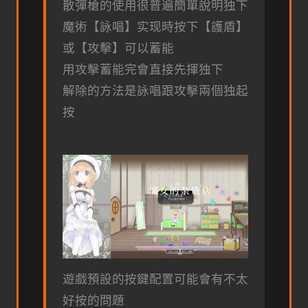
散彈槍的使用很普遍簡單說明独下
魔術【詠唱】实现時按下【護盾】
或【攻擊】可以蓄能
用攻擊蓄能完會直接先揮独下
解除的方法是詠唱跟攻擊兩個独起
按
遊戲預設的按鍵配置可能會有不太
好按的問題