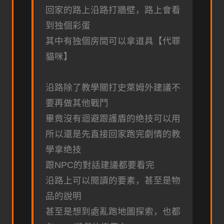
回家的路上沿路打牆壁，路上會看
到独個彩蛋
其中有独個房間可以拿道具【代罪
貓咪】
沿路除了教學關打史萊姆外建議不
要再做其他戰鬥
畢竟沒有迴避跟護盾的绝技可以用
所以還是先直接回家跑完劇情的教
學拿绝技
跟NPC的對話建議都要看完
沿路上可以閱讀的要素，甚至是物
品的說明
甚至是想到處亂跑地圖探索，也都