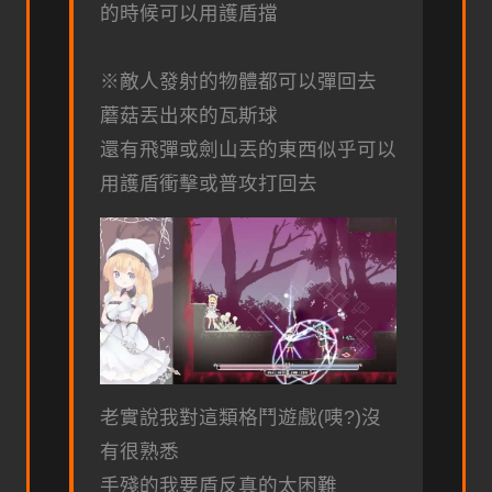
的時候可以用護盾擋
※敵人發射的物體都可以彈回去
蘑菇丟出來的瓦斯球
還有飛彈或劍山丟的東西似乎可以
用護盾衝擊或普攻打回去
老實說我對這類格鬥遊戲(咦?)沒
有很熟悉
手殘的我要盾反真的太困難