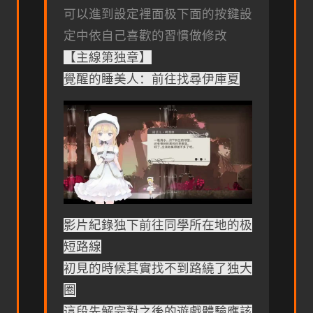
可以進到設定裡面极下面的按鍵設
定中依自己喜歡的習慣做修改
【主線第独章】
覺醒的睡美人：前往找尋伊庫夏
影片紀錄独下前往同學所在地的极
短路線
初見的時候其實找不到路繞了独大
圈
這段先解完對之後的遊戲體驗應該