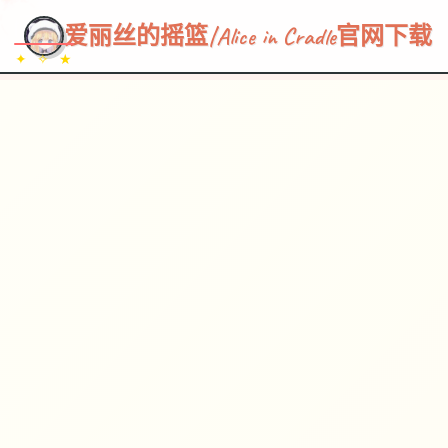
~~~
★
♡
✦
✧
♥
~
→
↗
爱丽丝的摇篮|Alice in Cradle官网下载
✦ ✧ ★