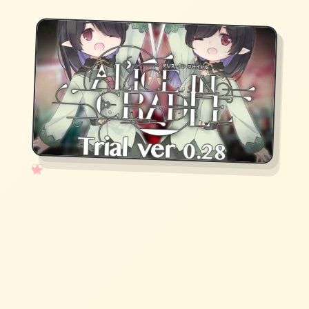
✧
♡
★
♥