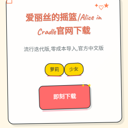
★
✦
♡
爱丽丝的摇篮|Alice in
Cradle官网下载
流行迭代版,零成本导入,官方中文版
少女
萝莉
✦ ★
→
即刻下载