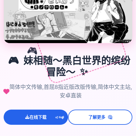

🎮
🎮
妹相随～黑白世界的缤纷
冒险～
✨
简体中文传输,首屈8指近版改版传输,简体中文主站,
安卓直装
💫
🤔
✨
在线下载
了解更多
⭐