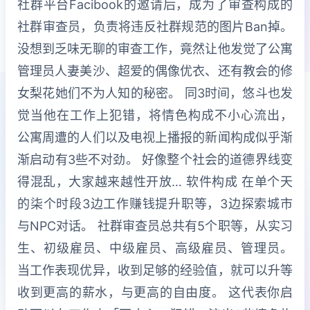
社群平台Facibook的邀请后，成为了审查构成的
社群审查员，负责将违反社群规范的图片Ban掉。
没想到乏味无聊的审查工作，竟然让他发觉了公寓
管理员人妻美沙、超爱的偶像优衣、还有教会的修
女梨花她们不为人知的秘密。 同3时间，悠斗也发
觉当他在工作上犯错，将情色构成不小心流出，
公寓周遭的人们以及电视上播报的新闻构成似乎渐
渐启动有3些不对劲。 好像整个社会的道德界线变
得混乱，大家越来越性开放… 软件构成 在单个天
的柒个时段3边工作赚钱提升职等，3边探索城市
与NPC对话。 社群审查员总共有5个职等，从实习
生、初级雇员、中级雇员、高级雇员、管理员。
当工作表现优异，收到足够的经验值，就可以升等
收到更高的薪水，与更高的自由度。 这代表你启