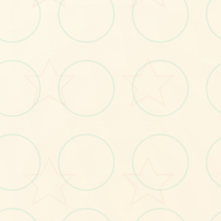
📉
No.1