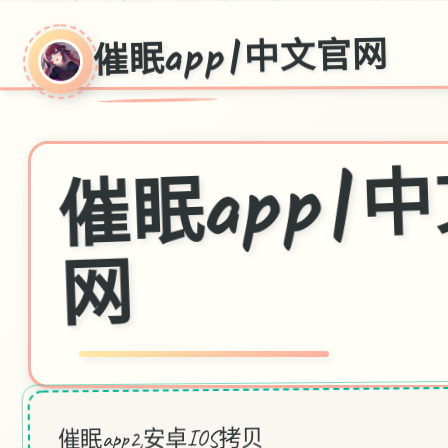
～
催眠app|中文官网
眠ap
网
催眠app2,安卓IOS拷贝