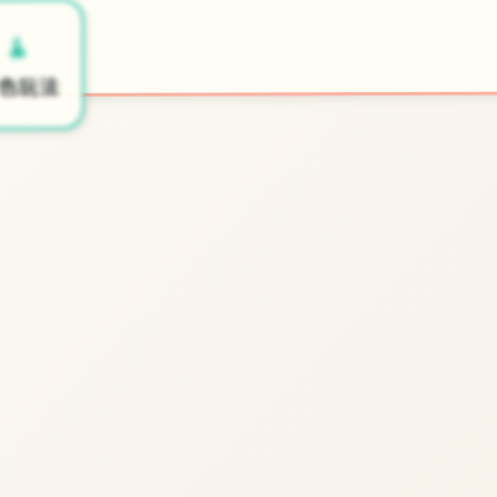
🧫
🧹
开始游戏
色玩法