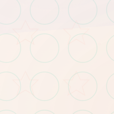
○
​：Win7/4G内存/核显HD520
​：Win11/16G内存/GTX1660
​无与伦比低配置​
​：需预留5GB（含后续更新缓存
​
​推荐配置​
​