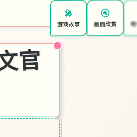
🚰
🎤
特
画面欣赏
游戏故事
催
p|
中
文
官