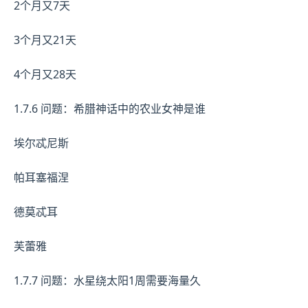
2个月又7天
3个月又21天
4个月又28天
1.7.6 问题：希腊神话中的农业女神是谁
埃尔忒尼斯
帕耳塞福涅
德莫忒耳
芙蕾雅
1.7.7 问题：水星绕太阳1周需要海量久