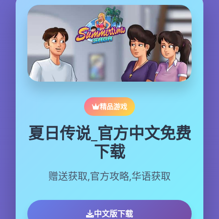
精品游戏
夏日传说_官方中文免费
下载
赠送获取,官方攻略,华语获取
中文版下载