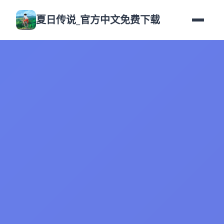
夏日传说_官方中文免费下载