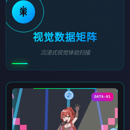
🎇
视觉数据矩阵
沉浸式视觉体验扫描
DATA-01