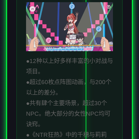
●12种以上好多样丰富的小对战与
项目。
●超过60枚点阵图动画，与200个
以上的差分。
●共有肆个主要场景，超过30个
NPC。绝大部分的女性NPC均可
诀窍。
●《NTR狂热》中的千穗与莉莉