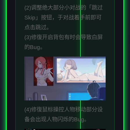
(2)调整绝大部分小对战的「跳过
Skip」按钮，于对战着手前即可
点击跳过。
(3)修復开启背包有时会导致白屏
的Bug。
(4)修復鼠标操控人物移动部分设
备会出现人物闪烁的Bug。