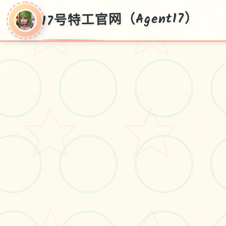
17号特工官网（Agent17）
17号特工官网
（Agent17）
安卓,ios,官方汉语