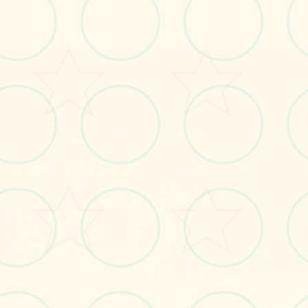
画面艺术展
感受游戏的视觉魅力
No.1