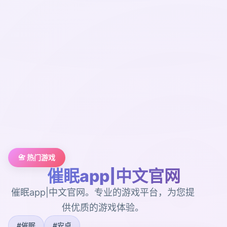
📇 热门游戏
催眠app|中文官网
催眠app|中文官网。专业的游戏平台，为您提
供优质的游戏体验。
#催眠
#安卓