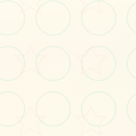
💿
画面艺术展