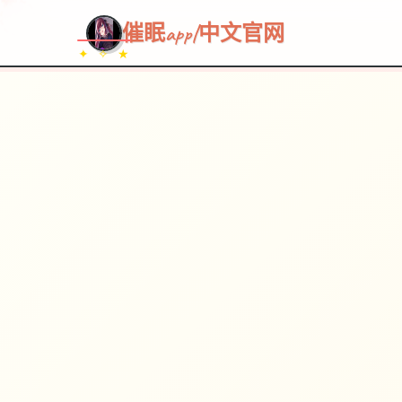
催眠app|中文官网
✦ ✧ ★