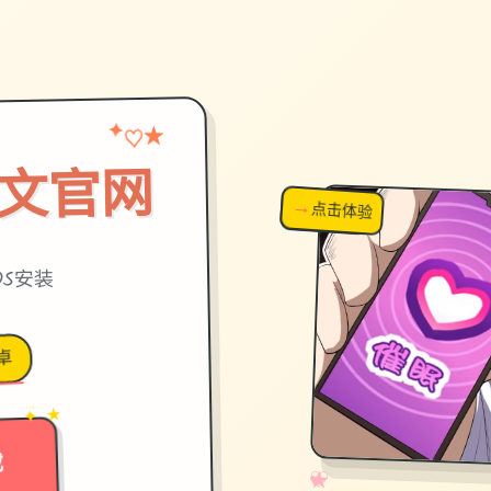
★
✦
♡
中文官网
→
↗
点击体验
超棒！
OS安装
卓
→
✦ ★
载
✧
♡
★
♥