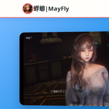
蜉蝣|MayFly