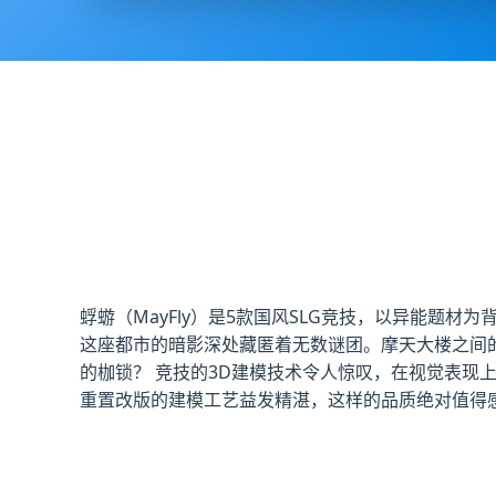
蜉蝣（MayFly）是5款国风SLG竞技，以异能题
这座都市的暗影深处藏匿着无数谜团。摩天大楼之间
的枷锁？ 竞技的3D建模技术令人惊叹，在视觉表
重置改版的建模工艺益发精湛，这样的品质绝对值得