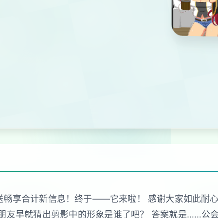
白送畅享合计新信息！终于——它来啦！ 感谢大家如此
零星朋友早就猜出剪影中的形象是谁了吧？ 答案就是……公