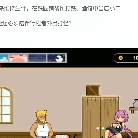
来维持生计，在铁匠铺帮忙打铁、酒馆中当店小二、
至还必须陪伴行程者外出打怪？