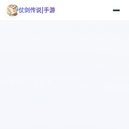
仗剑传说|手游