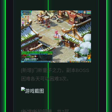
[新增]门新童子之力，副本BOSS
困难各天可以困难3次。
[新增]新轮回境，共7层.