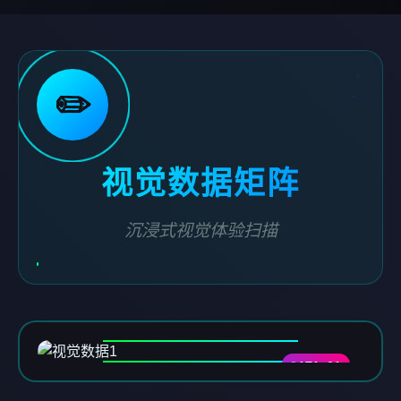
✏️
视觉数据矩阵
沉浸式视觉体验扫描
DATA-01