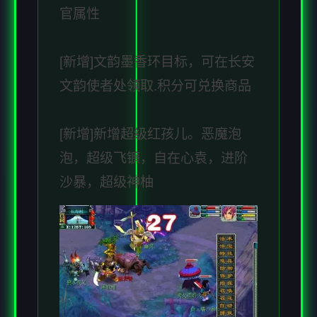
官属性
[新增]文韵墨香环目标，可在长安
文韵使者处领取.积分可兑换商品
[新增]新增超级红孩儿。恶魔泡
泡，超级飞镰，自在心袁，进阶
沙暴，超级神柚