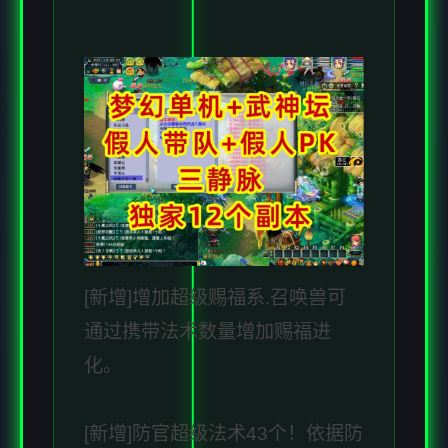
[新增]增加超级赐福系.召唤兽可
通过携带法术数量增加赐福进
化。
[新增]防官超级法术43个！依据防