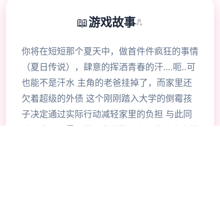
📖
游戏故事
✨
你将在短短那个夏天中，做首件件疯狂的事情
（夏日传说），肆意的挥洒青春的汗….呃..可
也能不是汗水 主角的老爸挂掉了，而家里还
欠着超级的外债 这个刚刚踏入大学的倒霉孩
子决定通过实际行动减轻家里的负担 与此同
时，也要尽量不落下大学的课程，为了家人美
好的未来而拼搏… （也可能用腰子拼搏…）
在这个小镇中，有无数激情的，香艳的事件等
待你的发掘 超过30名性格各异，环肥燕瘦的
妹子等待你的夏日传说经验！ 有各种各样的
玩法！各种各样的线路！