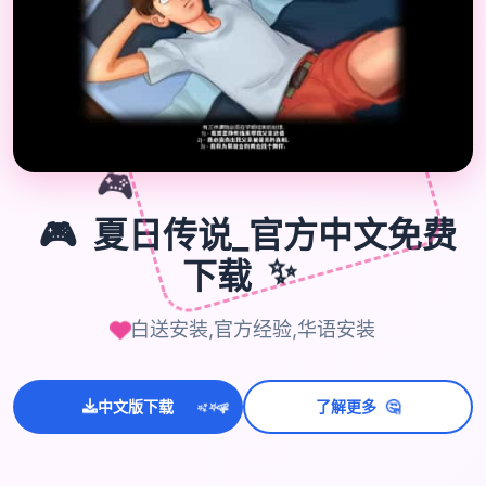
🎮
🎮
夏日传说_官方中文免费
下载
✨
白送安装,官方经验,华语安装
🤔
中文版下载
了解更多
💫
✨
⭐