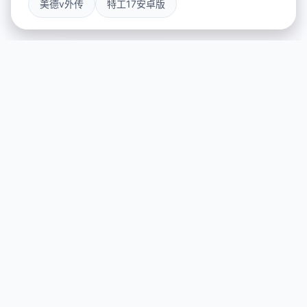
美德v外传
特工17安卓版
💻 game介绍
游戏特色