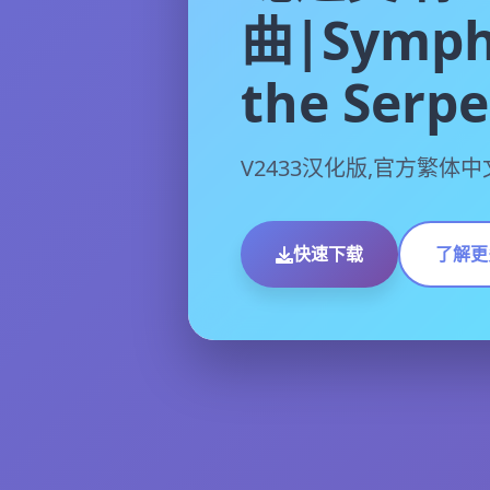
曲|Symph
the Serp
V2433汉化版,官方繁体
快速下载
了解更