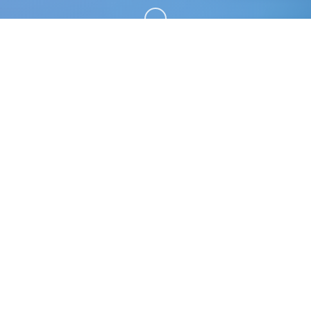
向下滚动
📌 产品介绍
AI少女|MOD。专业的游戏平台，为您提供优质的游
戏体验。
游戏特色