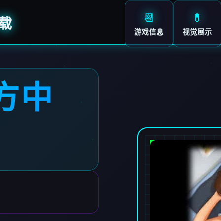
📆
💊
载
游戏信息
视觉展示
方中