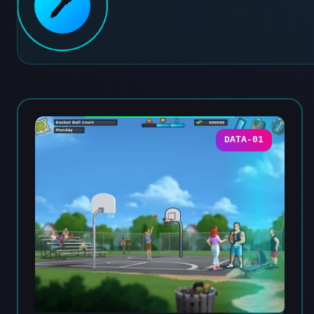
🖊️
DATA-01