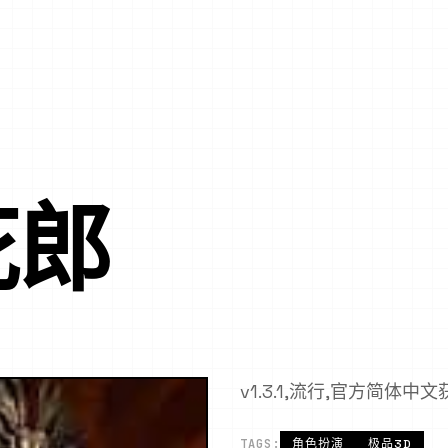
花郎
v1.3.1,流行,官方简体中文
TAGS:
角色扮演
极品3D