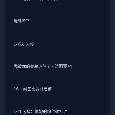
我睡着了
我没听见你
我被你的美貌迷住了 - 达莉亚+1
1.6 - 问答比赛开启前
1.6.1 选择：佩妮的粉丝想揩油