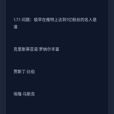
1.7.1 问题：极早在推特上达到1亿粉丝的名人是
谁
克里斯蒂亚诺·罗纳尔丰富
贾斯丁·比伯
埃隆·马斯克