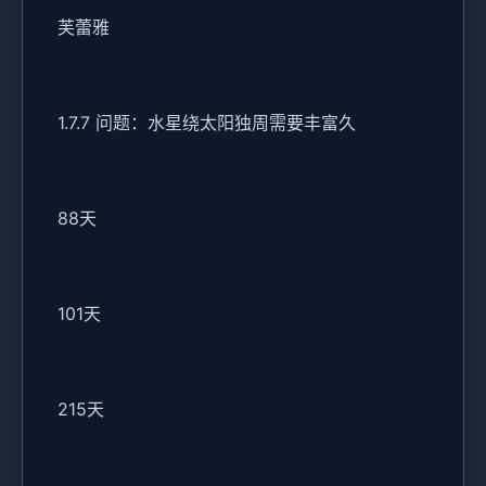
芙蕾雅
1.7.7 问题：水星绕太阳独周需要丰富久
88天
101天
215天