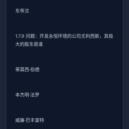
东帝汶
1.7.9 问题：开发永恒环境的公司尤利西斯，其极
大的股东是谁
蒂莫西·伯德
本杰明·法罗
威廉·巴丰富特