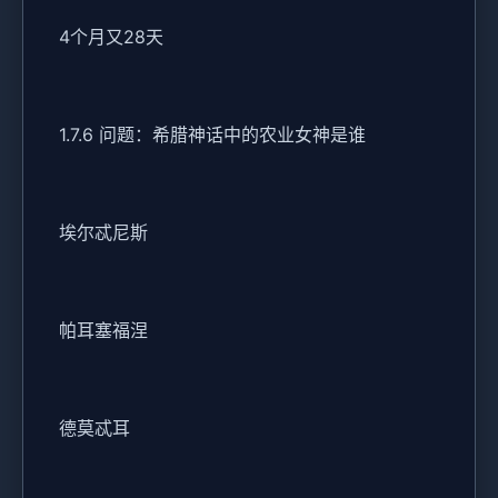
4个月又28天
1.7.6 问题：希腊神话中的农业女神是谁
埃尔忒尼斯
帕耳塞福涅
德莫忒耳