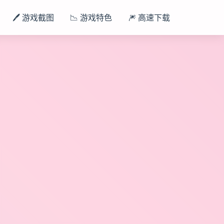
🖊️ 游戏截图
📉 游戏特色
🎆 高速下载