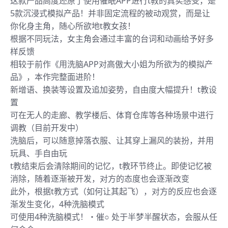
这款产品高度还原了使用催眠APP进行t教的真实感受，是
5款沉浸式模拟产品！并非固定流程的被动观赏，而是让
你化身主角，随心所欲地t教女孩！
根据不同玩法，女主角会通过丰富的台词和动画给予好多
样反馈
相较于前作《用洗脑APP对高傲大小姐为所欲为的模拟产
品》，本作完整面进阶！
新增语、换装等设置及追加姿势，自由度大幅提升！t教设
置
可在无人的走廊、教学楼后、体育仓库等各种场景中进行
调教（目前开发中）
洗脑后，可以随意掉落衣服、让其穿上漏风的装扮，并用
玩具、手自由玩
t教结束后会清除期间的记忆，t教环节终止。即使记忆被
消除，随着逐渐被开发，对方的态度也会逐渐改变
此外，根据t教方式（如何让其起飞），对方的反应也会逐
渐发生变化，4种洗脑模式
可使用4种洗脑模式！・催○ 处于半梦半醒状态，会服从任