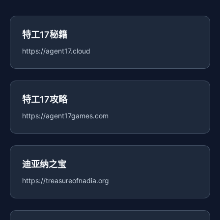
特工17秘籍
https://agent17.cloud
特工17攻略
https://agent17games.com
迪亚纳之宝
https://treasureofnadia.org