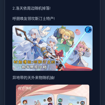
2.洛天依周边随机掉落!
呼朋唤友领坎斯汀土特产!
异地带的天外来物随机抽!