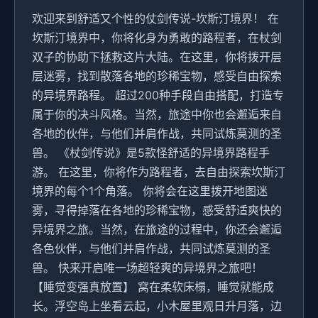
欢迎来到舒适又个性的仗剑传说-坎斯汀境界！ 在
坎斯汀境界中，你将化身为勇敢的路程者，在杖剑
双子的协助下拯救这片大陆。在这里，你将拨开层
层迷雾，找到散落各地的珍稀宝物，感受自由探索
的异境界路程。 超过200种手段自由搭配，打造专
属于你的决斗风格。当然，旅途中你也会邂逅来自
各地的伙伴，与他们并肩作战，共同试炼莫测的圣
兽。 《杖剑传说》是5款怪舒适的异境界路程手
游。 在这里，你将作为路程者，去自由探索坎斯汀
境界的每个1个角落。 你将会在这里拨开地图迷
雾，寻得掉落在各地的珍稀宝物，感受舒适爽快的
异境界之旅。当然，在旅途的过程中，你还会邂逅
各色伙伴，与他们并肩作战，共同试炼莫测的圣
兽。 快来开启唯一场超轻爽的异境界之旅吧！
【睡觉变强真放置】 窝在柔软床榻，睡觉就能成
长。浮空岛上坐看云起，小木屋里观日升月落，边