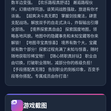
数羊边变强。 【欢乐路程真舒适】 邂逅路程伙
伴，幻兽结伴同游。谈笑间战胜强敌，旅途有你才
诙谐。 【超爽决斗真无羁】 掌握剑技魔法，肆意
支配战场。解放双手的自走式决斗，炸裂输出引爆
全部场。 【境界探索真自由】 探索国度地图，领
略各地风貌。地图中的隐藏事务和未知宝藏等你来
解锁！ 【地图寻宝真惊喜】 境界有数个大，宝藏
就有数个部分！探索过程充满了未知与惊喜，随时
随地获取珍稀宝物！ 【随心转职真好玩】 职业自
由切换，打破职业限制，减部分你的练级负担！
【手段搭配真无限】 告别职业的刻板印象，百变手
段等你搭配。专属成员由你打造！
游戏截图