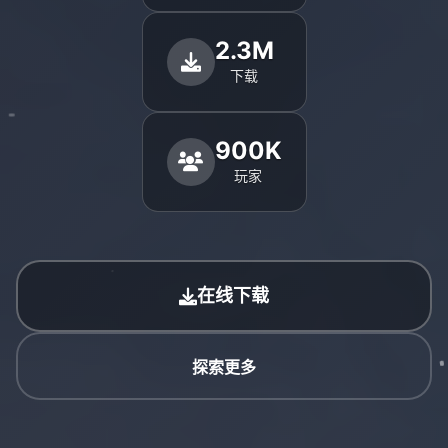
2.3M
下载
900K
玩家
在线下载
探索更多