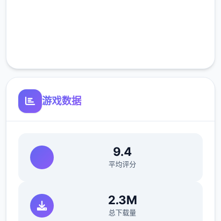
高速安装
可以通过道具和撒娇获取欲望值。
可以通过能力提高无与伦比大值。
完全免费
客服支持
体力值
可以通过道具、睡觉、洗澡恢复体力值。
钓鱼、体育特训等消耗较几个的体力值。
游戏数据
爬山、偷看美女消耗较好多的体力值。
可以通过能力提高无与伦比大值。
9.4
回忆值
平均评分
可以通过触发各种事件获得回忆值，作业
结束度超过上限部分将转化为回忆值。
2.3M
回忆值用于学习能力。
总下载量