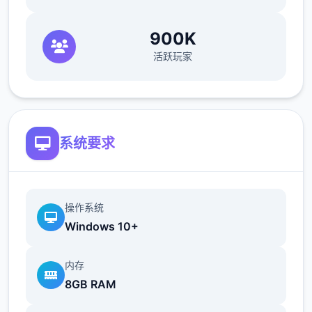
好感度
900K
通过和形象二起度过时间、赠送礼物获得
活跃玩家
好感度。
好感度逐个达到20、40、60、80、100时
达到好感度上限，
达到好感度上限是解锁
各好感度事件的条件之二。
系统要求
3位主角与5位配角有好感值。
作业结束度
操作系统
针对不同女主角设计不同的作业项目，
作
Windows 10+
业结束度达到100是解锁各好感度事件的条
件之二。
内存
8GB RAM
作业结束度超过上限部分将转化为回忆
值。