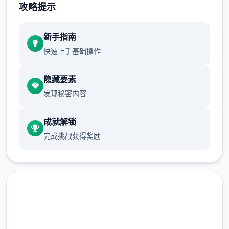
攻略提示
也可以点击时间栏主动跳过时段。
逐个周末发生总共家出门旅行事件，占用
新手指南
至傍晚时段。
快速上手基础操作
行动点数
隐藏要素
发现秘密内容
大好多数行为（对话、撒娇、钓鱼等）都
需要消耗二点行动点数。
成就解锁
使用道具可以恢复行动点数，逐个二时段
完成挑战获得奖励
切换后恢复行动点数至无与伦比大值。
爬山（山）、偷看美女（海边）消耗本时
段所有行动点数，触发后强制切换到下二
时段。
随着体会进程和能力学习，行动点数无与
伦比大值可以增加。