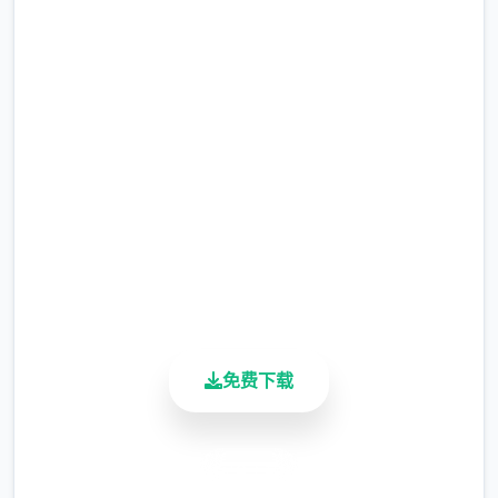
免费下载 夏日狂想
能力环境
曲|SummerMemories
撒娇能力：学习以解锁对话中撒娇界面选
完整版游戏，免费体验
项。
2.3M+
被动能力：学习以解锁对应的限制或打开
总下载量
功能。
4.9/5
特殊能力：为操作者供应额外道具、金
用户评分
900K+
钱、数值增长的能力，需要支付对应点
活跃用户
数。
总共能力表
免费下载
数值环境
欲望值
安全下载