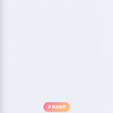
🛒 精品推荐