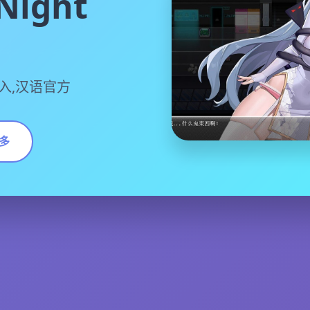
ight
载入,汉语官方
多