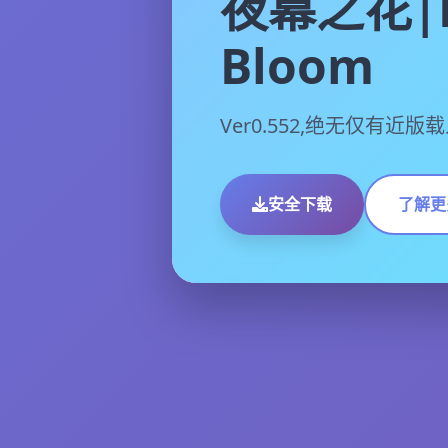
夜幕之花|N
Bloom
Ver0.552,绝无仅有近版
安全下载
了解更