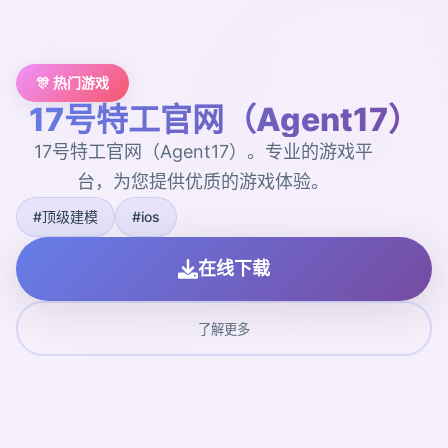
🎊 热门游戏
17号特工官网（Agent17）
17号特工官网（Agent17）。专业的游戏平
台，为您提供优质的游戏体验。
#顶级建模
#ios
在线下载
了解更多