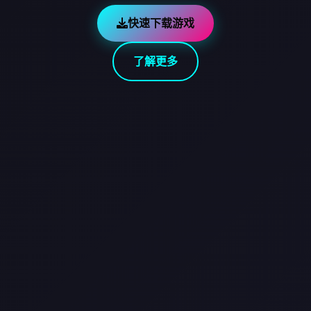
快速下载游戏
了解更多