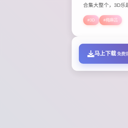
合集大整个，3D乐
#3D
#梅麻吕
马上下载
免费