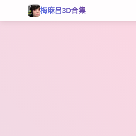
梅麻吕3D合集